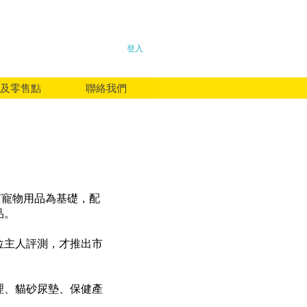
登入
及零售點
聯絡我們
品質寵物用品為基礎，配
品。
位主人評測，才推出市
理、貓砂尿墊、保健產